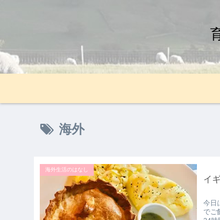
海外
海外生活のはなし
イ
今日
でご