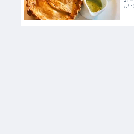
24
おいし