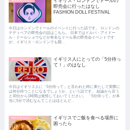
イギリス・ロンドンでドールの
海外生活のはなし
即売会に行ったはなし
FASHION DOLL FESTIVAL
今日はロンドンでドールのイベントに行った話です。 ロンドンの
テディベアの即売会の話はこちら。 日本ではドルパ・アイドー
ル・ドールショウなどが有名なドール系の即売会イベントです
が、イギリス・ロンドンでも開...
イギリス人にとっての「5分待っ
海外生活のはなし
て！」のはなし
今日はイギリス人に「5分待って」と言われた時に果たして実際に
は何分待つことになるでしょうか、という話です。 結論から言う
と30分から1時間は覚悟しておいてください。 「5分待って」が本
当に5分で済むなんてことはほとんど...
イギリスでご飯を食べる場所に
海外生活のはなし
困ったら