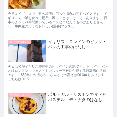
今日はイギリスでご飯の場所に困った場合のアドバイスです。 イ
ギリスでご飯を食べる場所に困ることは、そこそこあります。 日
本のように24時間開いているコンビニなんてものはありません
し、牛丼屋のようなおいしい(重要)ファス...
イギリス・ロンドンのビッグ・
海外生活のはなし
ベンの工事のはなし
今日は私がイギリス滞在中のビッグベンの話です。 ビッグ・ベン
とはロンドン・ウェストミンスター宮殿に付属する時計塔の名前
です。 1859年に作成され、なんとその高さは96.3ｍもあります。
こちらは2015...
ポルトガル・リスボンで食べた
海外生活のはなし
パステル・デ・ナタのはなし