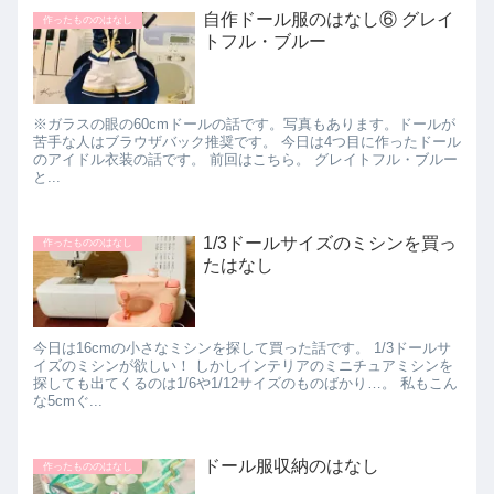
自作ドール服のはなし⑥ グレイ
作ったもののはなし
トフル・ブルー
※ガラスの眼の60cmドールの話です。写真もあります。ドールが
苦手な人はブラウザバック推奨です。 今日は4つ目に作ったドール
のアイドル衣装の話です。 前回はこちら。 グレイトフル・ブルー
と...
1/3ドールサイズのミシンを買っ
作ったもののはなし
たはなし
今日は16cmの小さなミシンを探して買った話です。 1/3ドールサ
イズのミシンが欲しい！ しかしインテリアのミニチュアミシンを
探しても出てくるのは1/6や1/12サイズのものばかり…。 私もこん
な5cmぐ...
ドール服収納のはなし
作ったもののはなし