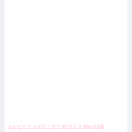
カルビー じゃがりこサラダLサイズ 68g×12個