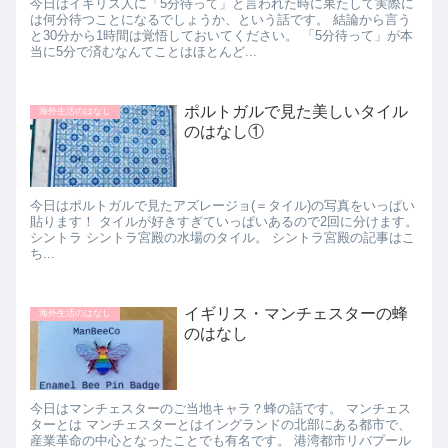
今日はイギリス人に「5分待って」と言われた時に果たして実際に
は何分待つことになるでしょうか、という話です。 結論から言う
と30分から1時間は覚悟しておいてください。 「5分待って」が本
当に5分で済むなんてことはほとんど...
ポルトガルで見た美しいタイル
海外生活のはなし
のはなし①
今日はポルトガルで見たアズレージョ(＝タイル)の写真をいっぱい
貼ります！ タイルが好きすぎていっぱいあるので2回に分けます。
シントラ シントラ宮殿の水場のタイル。 シントラ宮殿の記事はこ
ち...
イギリス・マンチェスターの蜂
海外生活のはなし
のはなし
今日はマンチェスターのご当地キャラ？蜂の話です。 マンチェス
ターとは マンチェスターとはイングランドの北部にある都市で、
産業革命の中心となったことでも有名です。 港湾都市リバプール