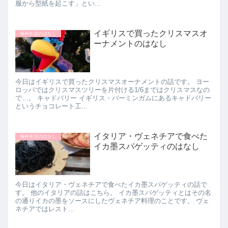
服から型紙を起こす」とい...
イギリスで買ったクリスマスオ
海外生活のはなし
ーナメントのはなし
今日はイギリスで買ったクリスマスオーナメントの話です。 ヨー
ロッパではクリスマスツリーを片付ける1/6まではクリスマスなの
で…。 キャドバリー イギリス・バーミンガムにあるキャドバリー
というチョコレート工...
イタリア・ヴェネチアで食べた
海外生活のはなし
イカ墨スパゲッティのはなし
今日はイタリア・ヴェネチアで食べたイカ墨スパゲッティの話で
す。 他のイタリアの話はこちら。 イカ墨スパゲッティとはその名
の通りイカの墨をソースにしたヴェネチア料理のことです。 ヴェ
ネチアではレスト...