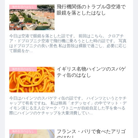
飛行機関係のトラブル③空港で
海外生活のはなし
眼鏡を落としたはなし
今日は空港で眼鏡を落とした話です。 前回はこちら。 クロアチ
ア・ドブロブニク空港で飛行機に乗ろうとした時の話です。 写真
はドブロブニクの良い景色 私は普段は裸眼で過ごし、必要に応じ
て眼鏡をか...
イギリス名物ハインツのスパゲ
海外生活のはなし
ティ缶のはなし
今日はハインツのスパゲティ缶の話です。 ハインツというとケチ
ャップで有名ですね。 私は映画「オデッセイ」の中でマット・デ
イモン演じる主人公マーク・ワトニーが自給自足した芋を食べる
際にハインツのケチャップを大量消費してい...
フランス・パリで食べたアリゴ
海外生活のはなし
のはなし