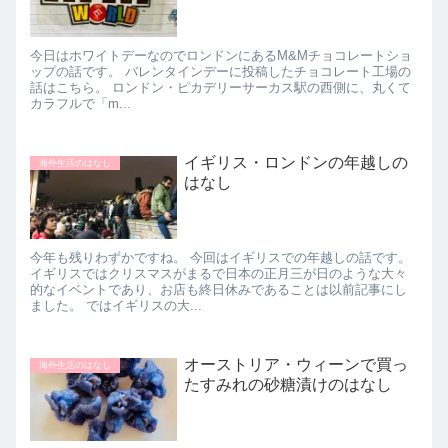
今日はホワイトデーなのでロンドンにあるM&Mチョコレートショ
ップの話です。 バレンタインデーに投稿したチョコレート工場の
話はこちら。 ロンドン・ピカデリーサーカス駅の西側に、丸くて
カラフルで「m...
イギリス・ロンドンの年越しの
海外生活のはなし
はなし
今年も残りわずかですね。 今回はイギリスでの年越しの話です。
イギリスではクリスマスがまるで日本の正月三が日のような大々
的なイベントであり、お店も終日休みであることは以前記事にし
ました。 ではイギリスの大...
オーストリア・ウィーンで買っ
海外生活のはなし
たすみれの砂糖漬けのはなし