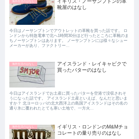
イギリス・ノーサンプトンの革
海外生活のはなし
靴屋のはなし
今日はノーサンプトンでアウトレットの革靴を買った話です。 ロ
ンドンから特急電車で北へ1時間30分ほど行ったところに革靴のま
ちノーサンプトンはあります。 ノーサンプトンには様々なシュー
メーカーがあり、ファクトリー...
アイスランド・レイキャビクで
海外生活のはなし
買ったバターのはなし
今日はアイスランドでお土産に買ったバターを空港で没収されそ
うになった話です。 アイスランド土産といえば、なんだと思いま
すか？ 北ヨーロッパの北大西洋上の島国アイスランドはその名の
通り氷に覆われたとても寒い土地で、一方火...
イギリス・ロンドンのM&Mチョ
海外生活のはなし
コレートの量り売りのはなし