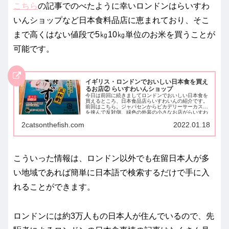
こちら
の記事でのべたように幸いロンドンはらいすわ
いんショップなど日本食料品店に恵まれており、そこ
まで高くはない値段で5㎏10㎏単位のお米を買うことが
可能です。
イギリス・ロンドンでおいしい日本食を買え
るお店② らいすわいんショップ
今日は前回に続きましてロンドンでおいしい日本食を
買えるところ、日本食品店らいすわいんの紹介です。
前回はこちら。ジャパセンからピカデリーサーカス駅
を挟んで反対側、緑色の外装の小さなお店がらいすわ
いんシ...
2catsonthefish.com
2022.01.18
こういった情報は、ロンドン以外でも在留日本人が多
い地域であれば簡単に日本語で検索するだけで手に入
れることができます。
ロンドンには約3万人もの日本人が住んでいるので、先