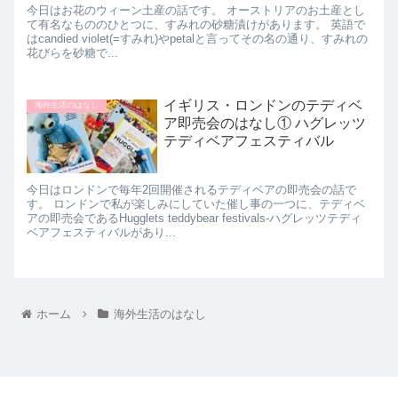
今日はお花のウィーン土産の話です。 オーストリアのお土産とし
て有名なもののひとつに、すみれの砂糖漬けがあります。 英語で
はcandied violet(=すみれ)やpetalと言ってその名の通り、すみれの
花びらを砂糖で...
イギリス・ロンドンのテディベ
海外生活のはなし
ア即売会のはなし① ハグレッツ
テディベアフェスティバル
今日はロンドンで毎年2回開催されるテディベアの即売会の話で
す。 ロンドンで私が楽しみにしていた催し事の一つに、テディベ
アの即売会であるHugglets teddybear festivals-ハグレッツテディ
ベアフェスティバルがあり...
ホーム
海外生活のはなし