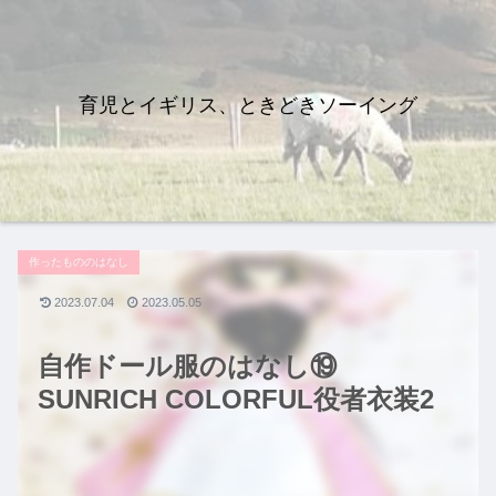
育児とイギリス、ときどきソーイング
作ったもののはなし
2023.07.04
2023.05.05
自作ドール服のはなし⑲
SUNRICH COLORFUL役者衣装2