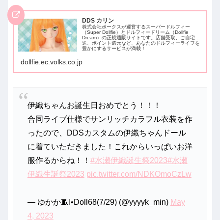
DDS カリン
株式会社ボークスが運営するスーパードルフィー
（Super Dollfie）とドルフィードリーム（Dollfie
Dream）の正規通販サイトです。店舗受取、ご自宅配
送、ポイント還元など、あなたのドルフィーライフを
豊かにするサービスが満載！
dollfie.ec.volks.co.jp
伊織ちゃんお誕生日おめでとう！！！
合同ライブ仕様でサンリッチカラフル衣装を作
ったので、DDSカスタムの伊織ちゃんドール
に着ていただきました！これからいっぱいお洋
服作るからね！！
#水瀬伊織誕生祭2023
#水瀬
伊織生誕祭2023
pic.twitter.com/NDKOmoCzLw
— ゆかか🧵I•Doll68(7/29) (@yyyyk_min)
May
4, 2023