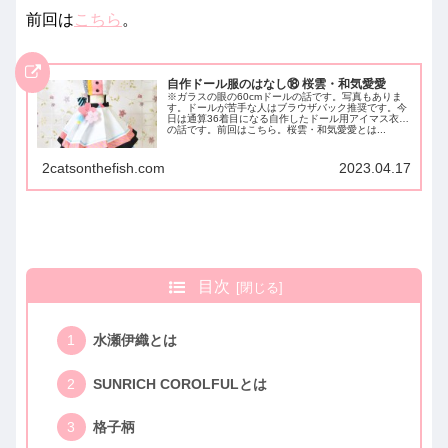
前回は
こちら
。
自作ドール服のはなし⑱ 桜雲・和気愛愛
※ガラスの眼の60cmドールの話です。写真もありま
す。ドールが苦手な人はブラウザバック推奨です。今
日は通算36着目になる自作したドール用アイマス衣装
の話です。前回はこちら。桜雲・和気愛愛とは...
2catsonthefish.com
2023.04.17
目次
水瀬伊織とは
SUNRICH COROLFULとは
格子柄