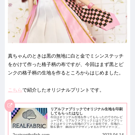
真ちゃんのときは黒の無地に白と金でミシンステッチ
をかけて作った格子柄の布ですが、今回はまず黒とピ
ンクの格子柄の生地を作るところからはじめました。
こちら
で紹介したオリジナルプリントです。
リアルファブリックでオリジナル生地を印刷
してもらったはなし
今日はオリジナル生地を作ってもらったのでそのレビ
ューです。リアルファブリックとはリアルファブリッ
クとはオリジナル生地のプリント会社です。生地の種
類を選び、柄(自分でデザインするかデザイナーズ...
2catsonthefish.com
2023.04.14