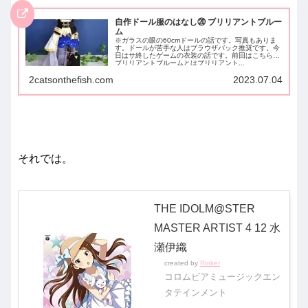
自作ドール服のはなし⑳ ブリリアントブルー
ム
※ガラスの眼の60cmドールの話です。写真もありま
す。ドールが苦手な人はブラウザバック推奨です。今
日はサ終したゲームの衣装の話です。前回はこちら。
ブリリアントブルームとはブリリアント...
2catsonthefish.com
2023.07.04
それでは。
THE IDOLM@STER
MASTER ARTIST 4 12 水
瀬伊織
created by
Rinker
コロムビアミュージックエン
タテインメント