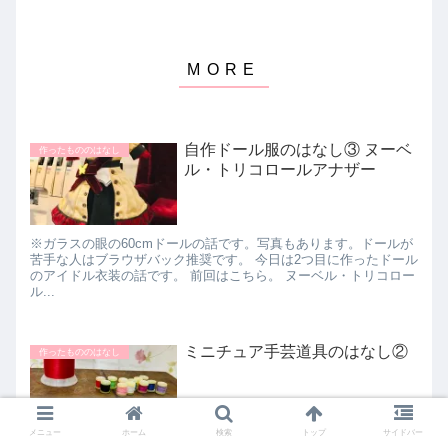
自作ドール服のはなし③ ヌーベ
作ったもののはなし
ル・トリコロールアナザー
※ガラスの眼の60cmドールの話です。写真もあります。ドールが
苦手な人はブラウザバック推奨です。 今日は2つ目に作ったドール
のアイドル衣装の話です。 前回はこちら。 ヌーベル・トリコロー
ル...
ミニチュア手芸道具のはなし②
作ったもののはなし
メニュー
ホーム
検索
トップ
サイドバー
今日は自作したミニチュア手芸雑貨の紹介です。 前回はこちら。