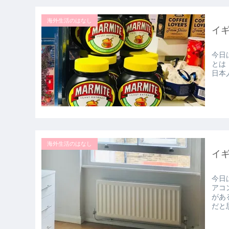
海外生活のはなし
イ
今日
とは
日本
海外生活のはなし
イ
今日
アコ
があ
だと思