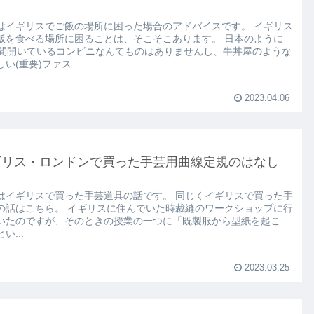
はイギリスでご飯の場所に困った場合のアドバイスです。 イギリス
飯を食べる場所に困ることは、そこそこあります。 日本のように
時間開いているコンビニなんてものはありませんし、牛丼屋のような
い(重要)ファス...
2023.04.06
ギリス・ロンドンで買った手芸用曲線定規のはなし
はイギリスで買った手芸道具の話です。 同じくイギリスで買った手
の話はこちら。 イギリスに住んでいた時裁縫のワークショップに行
いたのですが、そのときの授業の一つに「既製服から型紙を起こ
い...
2023.03.25