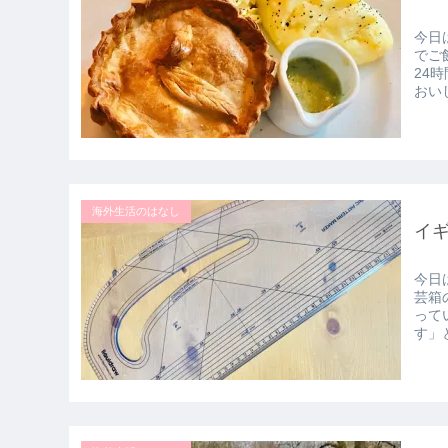
今日
でご
24
おいし
海外生活のはなし
イ
今日
芸箱
って
す」と