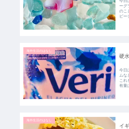
今日
ーグ
のこ
ビーチ
海外生活のはなし
硬
今日
ムな
これ
有量は
海外生活のはなし
イ