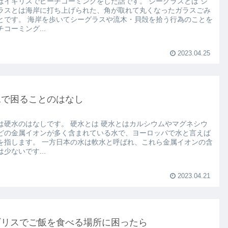
はイギリスでビーチコーミングをした話です。 シーグラスとは シ
ラスとは海岸に打ち上げられた、角が取れて丸くなったガラスごみ
とです。 海岸を歩いてシーグラスや流木・貝殻を拾う行為のことを
コーミング...
2023.04.25
水で困ることのはなし
は硬水のはなしです。 硬水とは 硬水とはカルシウムやマグネシウ
どの金属イオンが多く含まれている水で、ヨーロッパで水と言えば
を指します。 一方日本の水は軟水と呼ばれ、これら金属イオンの含
少ないです...
2023.04.21
ギリスでご飯を食べる場所に困ったら