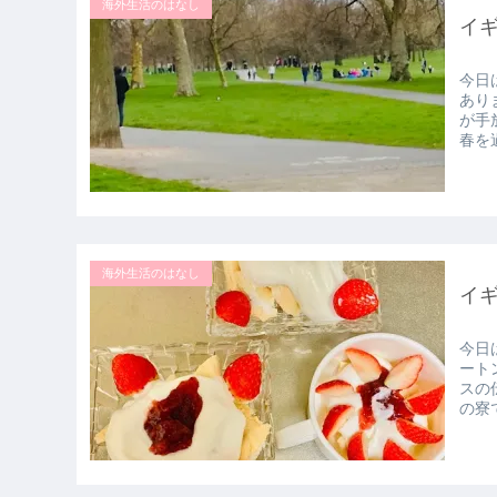
海外生活のはなし
イ
今日
あり
が手
春を過
海外生活のはなし
イ
今日
ート
スの
の寮で