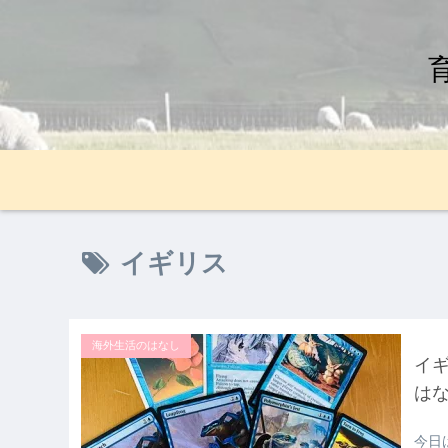
イギリス
海外生活のはなし
イ
は
今日