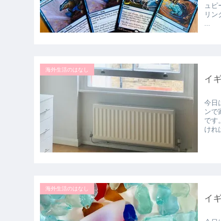
ュピ
リン
...
海外生活のはなし
イ
今日
ンで
です
ければ
海外生活のはなし
イ