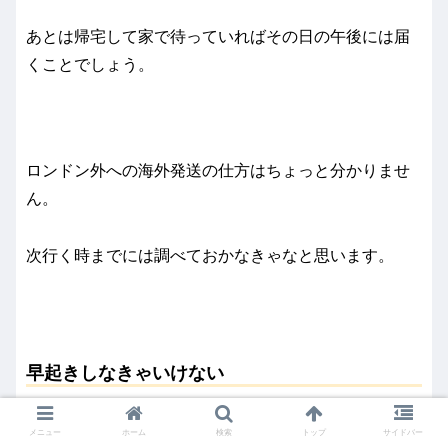
あとは帰宅して家で待っていればその日の午後には届
くことでしょう。
ロンドン外への海外発送の仕方はちょっと分かりませ
ん。
次行く時までには調べておかなきゃなと思います。
早起きしなきゃいけない
サンブリーマーケットの開催時間は朝6:30～昼の2時ま
メニュー
ホーム
検索
トップ
サイドバー