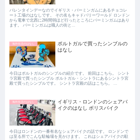
バレンタインデーなのでイギリス・バーミンガムにあるチョコレ
ート工場のはなしです。 その名もキャドバリーワールド ロンドン
から電車で北西に2時間弱ほど行ったところにバーミンガムはあり
ます。 バーミンガムは職人の街と...
ポルトガルで買ったシンブルの
海外生活のはなし
はなし
今日はポルトガルのシンブルの紹介です。 前回はこちら。 シント
ラ宮殿で買ったシンブル ポルトガル・シントラにあるシントラ宮
殿で買ったシンブルです。 シントラ宮殿の話はこちら。 ...
イギリス・ロンドンのシェアバ
海外生活のはなし
イクのはなし ボリスバイク
今日はロンドンの一番有名なシェアバイクの話です。 ロンドンで
は至る所でこんな駐輪場を見かけます。 これはシェアバイクの駐