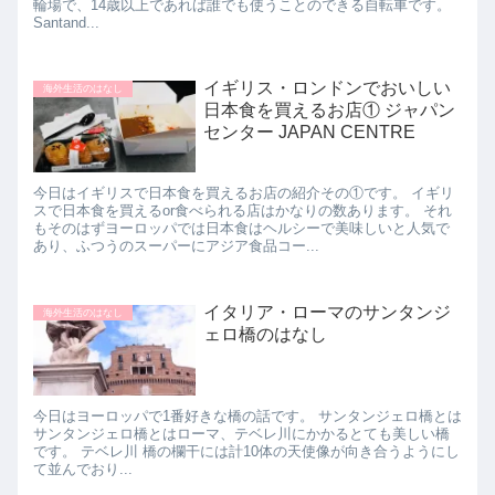
輪場で、14歳以上であれば誰でも使うことのできる自転車です。
Santand...
イギリス・ロンドンでおいしい
海外生活のはなし
日本食を買えるお店① ジャパン
センター JAPAN CENTRE
今日はイギリスで日本食を買えるお店の紹介その①です。 イギリ
スで日本食を買えるor食べられる店はかなりの数あります。 それ
もそのはずヨーロッパでは日本食はヘルシーで美味しいと人気で
あり、ふつうのスーパーにアジア食品コー...
イタリア・ローマのサンタンジ
海外生活のはなし
ェロ橋のはなし
今日はヨーロッパで1番好きな橋の話です。 サンタンジェロ橋とは
サンタンジェロ橋とはローマ、テベレ川にかかるとても美しい橋
です。 テベレ川 橋の欄干には計10体の天使像が向き合うようにし
て並んでおり...