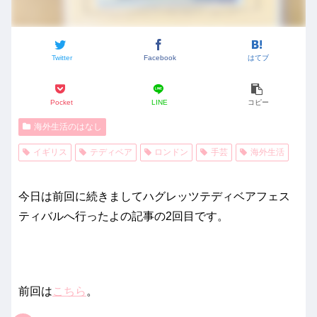
Twitter
Facebook
はてブ
Pocket
LINE
コピー
海外生活のはなし
イギリス
テディベア
ロンドン
手芸
海外生活
今日は前回に続きましてハグレッツテディベアフェス
ティバルへ行ったよの記事の2回目です。
前回は
こちら
。