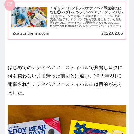
イギリス・ロンドンのテディベア即売会のは
なし① ハグレッツテディベアフェスティバル
今日はロンドンで毎年2回開催されるテディベアの即
売会の話です。ロンドンで私が楽しみにしていた催し
事の一つに、テディベアの即売会であるHugglets
teddybear festivals-ハグレッツテディベアフェスティ
バルがあり...
2catsonthefish.com
2022.02.05
はじめてのテディベアフェスティバルで興奮しロクに
何も買わないまま帰った前回とは違い、2019年2月に
開催されたテディベアフェスティバルには目的があり
ました。