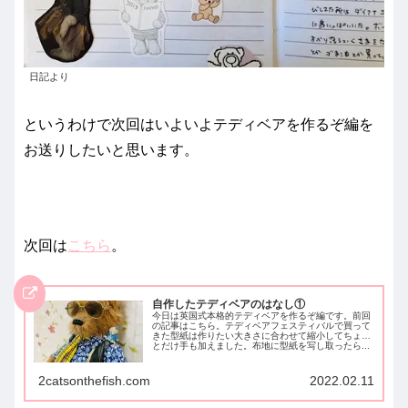
日記より
というわけで次回はいよいよテディベアを作るぞ編を
お送りしたいと思います。
次回は
こちら
。
自作したテディベアのはなし①
今日は英国式本格的テディベアを作るぞ編です。前回
の記事はこちら。テディベアフェスティバルで買って
きた型紙は作りたい大きさに合わせて縮小してちょっ
とだけ手も加えました。布地に型紙を写し取ったら...
2catsonthefish.com
2022.02.11