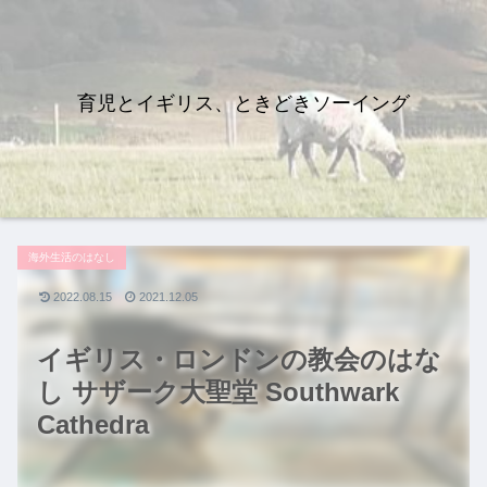
育児とイギリス、ときどきソーイング
海外生活のはなし
2022.08.15
2021.12.05
イギリス・ロンドンの教会のはな
し サザーク大聖堂 Southwark
Cathedra