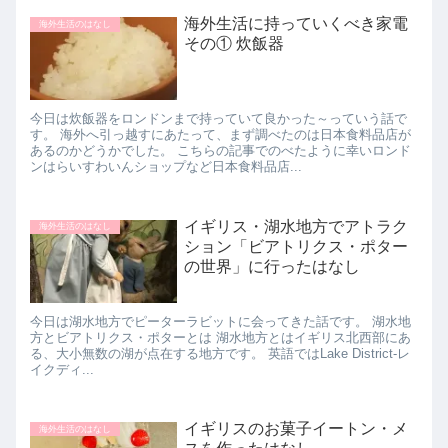
海外生活に持っていくべき家電
海外生活のはなし
その① 炊飯器
今日は炊飯器をロンドンまで持っていて良かった～っていう話で
す。 海外へ引っ越すにあたって、まず調べたのは日本食料品店が
あるのかどうかでした。 こちらの記事でのべたように幸いロンド
ンはらいすわいんショップなど日本食料品店...
イギリス・湖水地方でアトラク
海外生活のはなし
ション「ビアトリクス・ポター
の世界」に行ったはなし
今日は湖水地方でピーターラビットに会ってきた話です。 湖水地
方とビアトリクス・ポターとは 湖水地方とはイギリス北西部にあ
る、大小無数の湖が点在する地方です。 英語ではLake District-レ
イクディ...
イギリスのお菓子イートン・メ
海外生活のはなし