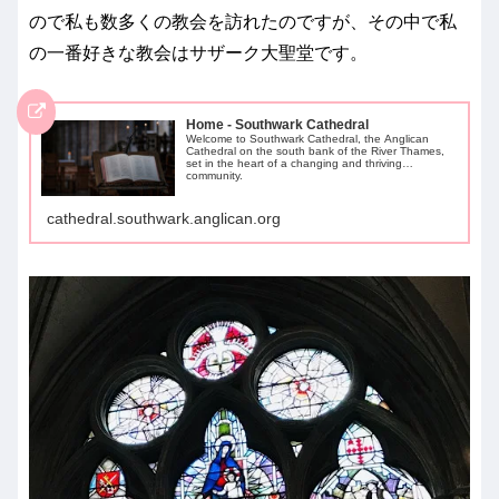
ので私も数多くの教会を訪れたのですが、その中で私
の一番好きな教会はサザーク大聖堂です。
Home - Southwark Cathedral
Welcome to Southwark Cathedral, the Anglican
Cathedral on the south bank of the River Thames,
set in the heart of a changing and thriving
community.
cathedral.southwark.anglican.org