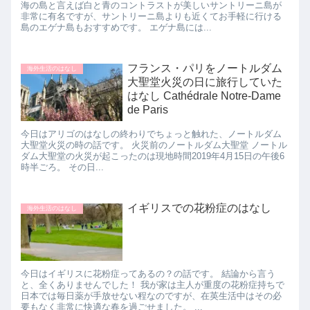
海の島と言えば白と青のコントラストが美しいサントリーニ島が
非常に有名ですが、サントリーニ島よりも近くてお手軽に行ける
島のエゲナ島もおすすめです。 エゲナ島には...
フランス・パリをノートルダム
海外生活のはなし
大聖堂火災の日に旅行していた
はなし Cathédrale Notre-Dame
de Paris
今日はアリゴのはなしの終わりでちょっと触れた、ノートルダム
大聖堂火災の時の話です。 火災前のノートルダム大聖堂 ノートル
ダム大聖堂の火災が起こったのは現地時間2019年4月15日の午後6
時半ごろ。 その日...
イギリスでの花粉症のはなし
海外生活のはなし
今日はイギリスに花粉症ってあるの？の話です。 結論から言う
と、全くありませんでした！ 我が家は主人が重度の花粉症持ちで
日本では毎日薬が手放せない程なのですが、在英生活中はその必
要もなく非常に快適な春を過ごせました。 ...