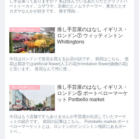
し手芸屋ってありますか？ 私は住んでいるあたりだとクラフトハ
ートトーカイ、ユザワヤ、京都だとノムラテーラー、東京だとオ
カダヤなんかが好きです。 推す理由...
推し手芸屋のはなし イギリス・
推し手芸屋のはなし
ロンドン⑦ ウィッティントン
Whittingtons
今日はロンドンで造花を買えるお店の話です。 前回はこちら。 造
花は英語ではartificial flower(人工の花)やimitation flower(偽物の花)
と言います。 造花なんて何に使...
推し手芸屋のはなし イギリス・
推し手芸屋のはなし
ロンドン⑤ ポートベローマーケ
ット Portbello market
今日はもう店舗ですらありませんが手芸屋が出店していたマーケ
ットの紹介です。 前回の記事はこちら。 Portobello market-ポート
ベローマーケットとは、ロンドンのケンジントン地区にあるポー
トベ...