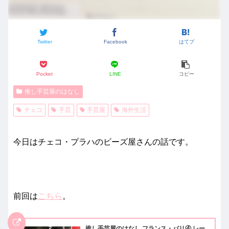
Twitter
Facebook
はてブ
Pocket
LINE
コピー
推し手芸屋のはなし
チェコ
手芸
手芸屋
海外生活
今日はチェコ・プラハのビーズ屋さんの話です。
前回は
こちら
。
推し手芸屋のはなし フランス・パリ④ レー