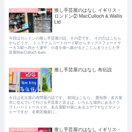
推し手芸屋のはなし イギリス・
推し手芸屋のはなし
ロンドン② MacCulloch & Wallis
Ltd
今回はロンドンの推し手芸屋の話、その②です。 その①はこちら
からどうぞ。 トッテナムコートロード駅からオックスフォードサ
ーカス駅へ向かう途中、小道を南へ曲がるとこじんまりとした手
芸屋MacCulloch &am...
推し手芸屋のはなし 布伝説
推し手芸屋のはなし
今日は名古屋の布問屋の話です。 前回はこちら。 愛知県・名古屋
市に住んでいて行ける手芸屋と言えば、いろんな場所にあるクラ
フトハートトーカイや、名古屋駅や栄にあるユザワヤなどがメジ
ャーですが、名東区極楽に...
推し手芸屋のはなし イギリス・
推し手芸屋のはなし