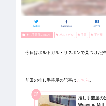
Twitter
Facebook
はてブ
推し手芸屋のはなし
ポルトガル
手芸
手芸屋
今日はポルトガル・リスボンで見つけた
前回の推し手芸屋の記事は
こちら
。
推し手芸屋のは
Weaving Mill