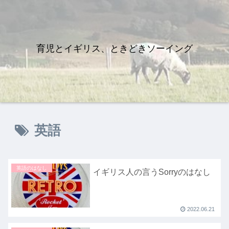
育児とイギリス、ときどきソーイング
英語
英語のはなし
イギリス人の言うSorryのはなし
2022.06.21