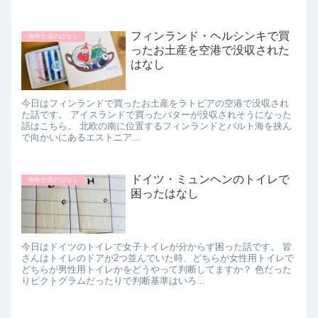
フィンランド・ヘルシンキで買
海外生活のはなし
ったお土産を空港で没収された
はなし
今日はフィンランドで買ったお土産をラトビアの空港で没収され
た話です。 アイスランドで買ったバターが没収されそうになった
話はこちら。 北欧の南に位置するフィンランドとバルト海を挟ん
で向かいにあるエストニア...
ドイツ・ミュンヘンのトイレで
海外生活のはなし
困ったはなし
今日はドイツのトイレで女子トイレが分からず困った話です。 皆
さんはトイレのドアが2つ並んでいた時、どちらが女性用トイレで
どちらが男性用トイレかをどうやって判断してますか？ 色だった
りピクトグラムだったりで判断基準はいろ...