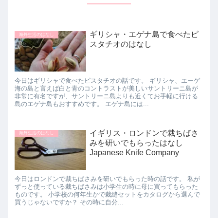
ギリシャ・エゲナ島で食べたピ
海外生活のはなし
スタチオのはなし
今日はギリシャで食べたピスタチオの話です。 ギリシャ、エーゲ
海の島と言えば白と青のコントラストが美しいサントリーニ島が
非常に有名ですが、サントリーニ島よりも近くてお手軽に行ける
島のエゲナ島もおすすめです。 エゲナ島には...
イギリス・ロンドンで裁ちばさ
海外生活のはなし
みを研いでもらったはなし
Japanese Knife Company
今日はロンドンで裁ちばさみを研いでもらった時の話です。 私が
ずっと使っている裁ちばさみは小学生の時に母に買ってもらった
ものです。 小学校の何年生かで裁縫セットをカタログから選んで
買うじゃないですか？ その時に自分...