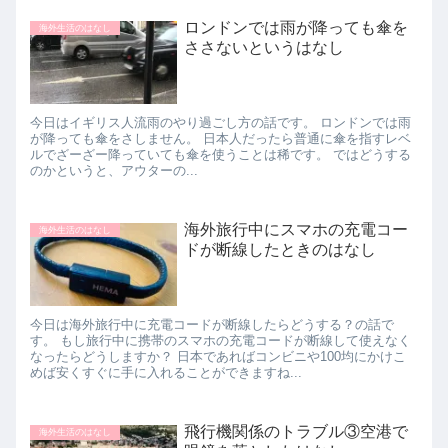
ロンドンでは雨が降っても傘を
海外生活のはなし
ささないというはなし
今日はイギリス人流雨のやり過ごし方の話です。 ロンドンでは雨
が降っても傘をさしません。 日本人だったら普通に傘を指すレベ
ルでざーざー降っていても傘を使うことは稀です。 ではどうする
のかというと、アウターの...
海外旅行中にスマホの充電コー
海外生活のはなし
ドが断線したときのはなし
今日は海外旅行中に充電コードが断線したらどうする？の話で
す。 もし旅行中に携帯のスマホの充電コードが断線して使えなく
なったらどうしますか？ 日本であればコンビニや100均にかけこ
めば安くすぐに手に入れることができますね...
飛行機関係のトラブル③空港で
海外生活のはなし