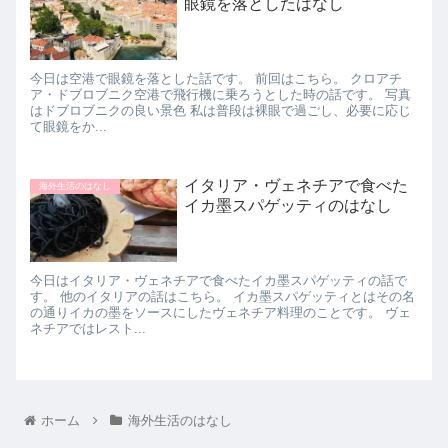
眼鏡を落としたはなし
今日は空港で眼鏡を落とした話です。 前回はこちら。 クロアチ
ア・ドブロブニク空港で飛行機に乗ろうとした時の話です。 写真
はドブロブニクの良い景色 私は普段は裸眼で過ごし、必要に応じ
て眼鏡をか...
イタリア・ヴェネチアで食べた
海外生活のはなし
イカ墨スパゲッティのはなし
今日はイタリア・ヴェネチアで食べたイカ墨スパゲッティの話で
す。 他のイタリアの話はこちら。 イカ墨スパゲッティとはその名
の通りイカの墨をソースにしたヴェネチア料理のことです。 ヴェ
ネチアではレスト...
ホーム
海外生活のはなし