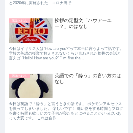
と2020年に実施された、コロナ渦で...
挨拶の定型文「ハウアーユ
英語のはなし
ー？」のはなし
今日はイギリス人は”How are you?”って本当に言うよって話です。
学校の英語の授業で数えきれないくらい言わされた挨拶の会話と
言えば "Hello! How are you?" ”I'm fine tha...
英語での「酔う」の言い方のは
英語のはなし
なし
今日は英語で「酔う」と言うときの話です。 ポケモンアルセウス
を買ってしまいました。 楽しいです！ 縫い物をする時間もブログ
を書く時間も欲しいので子供が寝たあとにやることがいっぱいあ
って大変です。 これは自作...