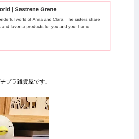
world | Søstrene Grene
nderful world of Anna and Clara. The sisters share
as and favorite products for you and your home.
プチプラ雑貨屋です。