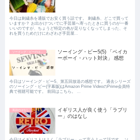
今日は刺繍糸を通販でお安く買う話です。 刺繍糸、どこで買って
いますか？ お出かけついでに手芸屋へ寄ったときに買うのが一番
いいのですが、ちょうど特定の色が足りなくなってしまった、そ
れを買うためだけにわざわざ手芸屋...
ソーイング・ビー5(5) 「ベイカ
ソーイング・ビーのはなし
ーボーイ・ハット対決」 感想
今日はソーイング・ビー5、第五回放送の感想です。 過去シリーズ
のソーイング・ビー(字幕版)はAmazon Prime VideoのPrime会員特
典で視聴可能です。 前回はこちら。 ...
イギリス人が良く使う「ラブリ
英語のはなし
ー」のはなし
今日はイギリス人はよく「ラブリー」って言うよって話です。 ソ