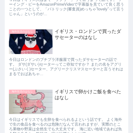
ーイング・ビーをAmazonPrimeVideoで字幕版を見ていて良く思う
ことの一つとして、「パトリック(審査員)めっちゃ”lovely”って言う
じゃん」というのが...
イギリス・ロンドンで買ったダ
海外生活のはなし
サセーターのはなし
今日はロンドンのプチプラ洋服屋で買ったダサセーターの話で
す。 ダサ(ダサい)セーターってご存知ですか？ またの名をアグリ
ー(ぶさいく)セーター、アグリークリスマスセーターと言うそれは
まるでおばあちゃ...
イギリスで卵かけご飯を食べた
海外生活のはなし
はなし
今日はイギリスでも生卵を食べられるよという話です。 よく海外
で生の食品を食べるのは危険だなんて言われますが、実際のとこ
ろ果物や野菜は全然生でも大丈夫です。 海に近い地域であれば魚