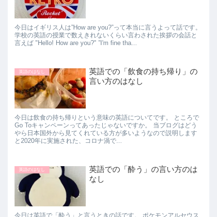
今日はイギリス人は”How are you?”って本当に言うよって話です。
学校の英語の授業で数えきれないくらい言わされた挨拶の会話と
言えば "Hello! How are you?" ”I'm fine tha...
英語での「飲食の持ち帰り」の
英語のはなし
言い方のはなし
今日は飲食の持ち帰りという意味の英語についてです。 ところで
Go Toキャンペーンってあったじゃないですか。 当ブログはどう
やら日本国外から見てくれている方が多いようなので説明します
と2020年に実施された、コロナ渦で...
英語での「酔う」の言い方のは
英語のはなし
なし
今日は英語で「酔う」と言うときの話です。 ポケモンアルセウス